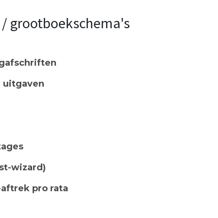
s / grootboekschema's
gafschriften
 uitgaven
tages
st-wizard)
aftrek pro rata