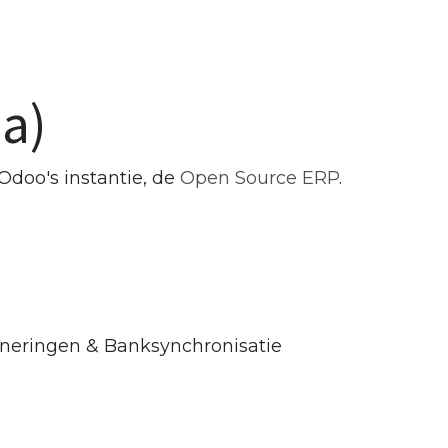
piratie
Over De Witte
Klantendienst
Mijn 
la)
 Odoo's instantie, de
Open Source ERP
.
nneringen & Banksynchronisatie