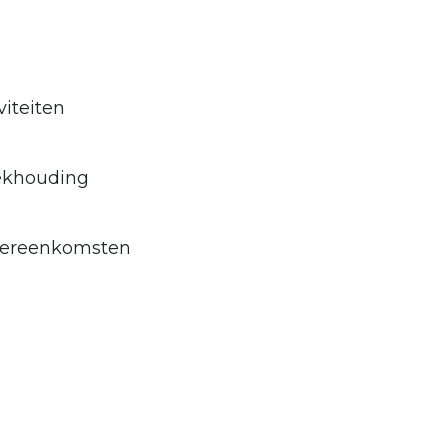
viteiten
oekhouding
overeenkomsten