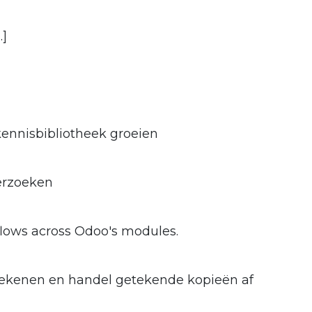
.]
 kennisbibliotheek groeien
erzoeken
lows across Odoo's modules.
ekenen en handel getekende kopieën af