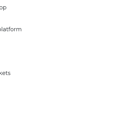
 op
platform
kets